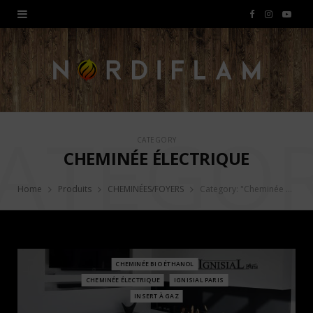
F
I
Y
a
n
o
c
s
u
e
t
T
ATEGO
b
a
u
CATEGORY
CHEMINÉE ÉLECTRIQUE
o
g
b
o
r
e
Home
Produits
CHEMINÉES/FOYERS
Category: "Cheminée électrique"
k
a
m
CHEMINÉE BIO ÉTHANOL
CHEMINÉE ÉLECTRIQUE
IGNISIAL PARIS
INSERT À GAZ