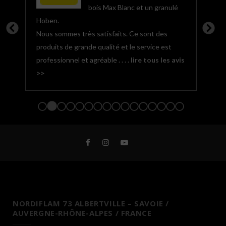
l au
bois Max Blanc et un granulé
Hoben.
choix
t
Nous sommes très satisfaits. Ce sont des
les u
aire
produits de grande qualité et le service est
chant
r les
professionnel et agréable . . . .
lire tous les avis
regre
>>
chaqu
feu d
NORDIFLAM 73 ALBERTVILLE – SAVOIE /
AUVERGNE-RHÔNE-ALPES / FRANCE