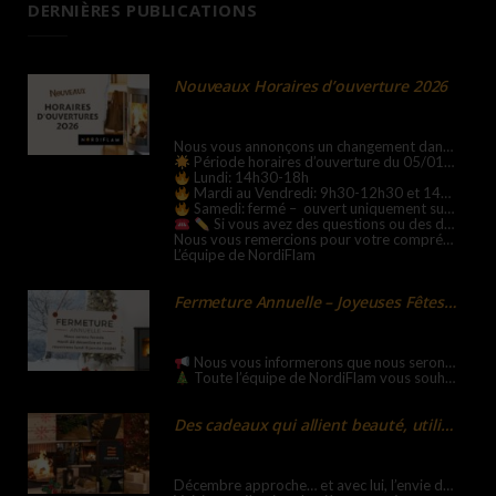
DERNIÈRES PUBLICATIONS
Nouveaux Horaires d’ouverture 2026
Nous vous annonçons un changement dans nos horaires d’ouverture 2026 :
Période horaires d’ouverture du 05/01/2026 au 31/08/2026
Lundi: 14h30-18h
Mardi au Vendredi: 9h30-12h30 et 14h-18h
Samedi: fermé – ouvert uniquement sur RDV !
Si vous avez des questions ou des doutes, n’hésitez pas à nous contacter. Nous sommes toujours là pour vous aider.
Nous vous remercions pour votre compréhension.
L’équipe de NordiFlam
Fermeture Annuelle – Joyeuses Fêtes 2025-2026
Nous vous informerons que nous serons fermés mardi 23 décembre et nous rouvrirons nos portes le lundi 5 janvier 2026 !
Toute l’équipe de NordiFlam vous souhaite de passer des Joyeuses Fêtes et une Bonne Année 2026 !!!
Des cadeaux qui allient beauté, utilité et savoir-faire
Décembre approche… et avec lui, l’envie de dénicher le cadeau idéal, celui qui réchauffe le cœur tout en surprenant.