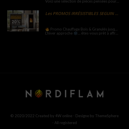
Voici une sélection de pièces pensées pour embellir les festivités et illuminer les moments au coin du feu….
Les PROMOS IRRÉSISTIBLES SEGUIN du 2-30 octobre’25
Promo Chauffage Bois & Granulés jusqu’à -20% sur les Poêles, Inserts et Cheminées du Groupe Seguin
L’hiver approche
… êtes-vous prêt à affronter le froid ?
© 2020/2022 Created by 4W online - Designe by ThemeSphere
- All registered