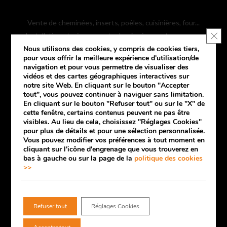
Vente de cheminées, inserts, poêles, cuisinières, four...
FE
Installation et mise en route des équipements que vous
achetez. Services de tuyauterie et de balayage.
Nous utilisons des cookies, y compris de cookies tiers,
pour vous offrir la meilleure expérience d'utilisation/de
navigation et pour vous permettre de visualiser des
vidéos et des cartes géographiques interactives sur
F
I
Y
notre site Web. En cliquant sur le bouton "
Accepter
tout
", vous pouvez continuer à naviguer sans limitation.
a
n
o
En cliquant sur le bouton "
Refuser tout
" ou sur le "X" de
Nordiflam 73 - Expert Chaleur Bois
cette fenêtre, certains contenus peuvent ne pas être
c
s
u
visibles. Au lieu de cela, choisissez "
Réglages Cookies
"
61 Chemin du Pont Albertin
pour plus de détails et pour une sélection personnalisée.
e
t
T
73200 Albertville
Vous pouvez modifier vos préférences à tout moment en
cliquant sur l'icône d'engrenage que vous trouverez en
Tél.: +33 (0)4.79.32.44.46
b
a
u
bas à gauche ou sur la page de la
politique des cookies
Fax.: +33 (0)9.55.07.59.99
>>
o
g
b
o
r
e
LA SOCIÉTÉ & LIENS JURIDIQUES
Refuser tout
Réglages Cookies
k
a